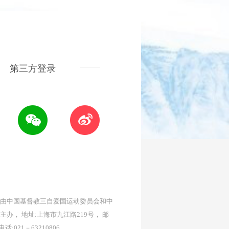
第三方登录
由中国基督教三自爱国运动委员会和中
主办， 地址:上海市九江路219号， 邮
 电话:021－63210806。