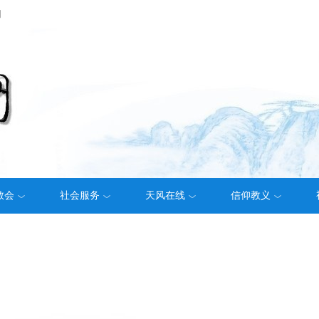
们
教会
社会服务
天风在线
信仰教义