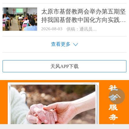
太原市基督教两会举办第五期坚
持我国基督教中国化方向实践能
力专题培训
2026-08-03
供稿：通讯员 王建春 摄影：史爱梅
查看更多
天风APP下载