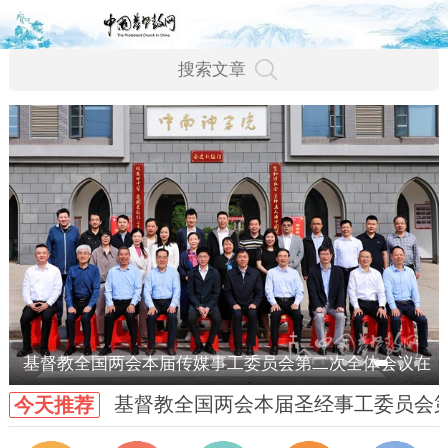
基督教全国两会本届传媒事工委员会第二次全体会议在
基督教全国两会本届圣经事工委员会
今天推荐
武汉召开