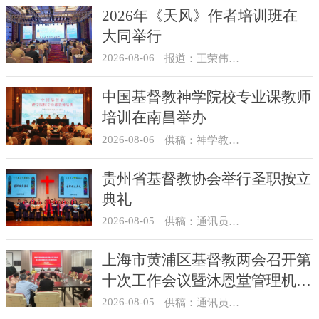
2026年《天风》作者培训班在
大同举行
2026-08-06
报道：王荣伟 摄影：冯谦
中国基督教神学院校专业课教师
培训在南昌举办
2026-08-06
供稿：神学教育部
贵州省基督教协会举行圣职按立
典礼
2026-08-05
供稿：通讯员 杨菁
上海市黄浦区基督教两会召开第
十次工作会议暨沐恩堂管理机构
七月份联席会议
2026-08-05
供稿：通讯员 景健美