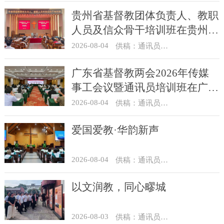
贵州省基督教团体负责人、教职
人员及信众骨干培训班在贵州圣
经学校举办
2026-08-04
供稿：通讯员 杨菁
广东省基督教两会2026年传媒
事工会议暨通讯员培训班在广州
举办
2026-08-04
供稿：通讯员 汪浩
爱国爱教·华韵新声
2026-08-04
供稿：通讯员 景健美
以文润教，同心疁城
2026-08-03
供稿：通讯员 景健美