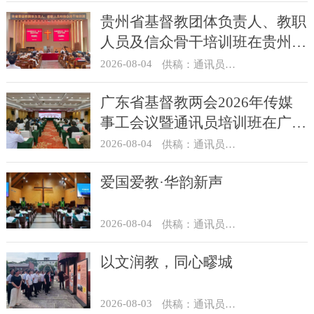
贵州省基督教团体负责人、教职
人员及信众骨干培训班在贵州圣
经学校举办
2026-08-04
供稿：通讯员 杨菁
广东省基督教两会2026年传媒
事工会议暨通讯员培训班在广州
举办
2026-08-04
供稿：通讯员 汪浩
爱国爱教·华韵新声
2026-08-04
供稿：通讯员 景健美
以文润教，同心疁城
2026-08-03
供稿：通讯员 景健美