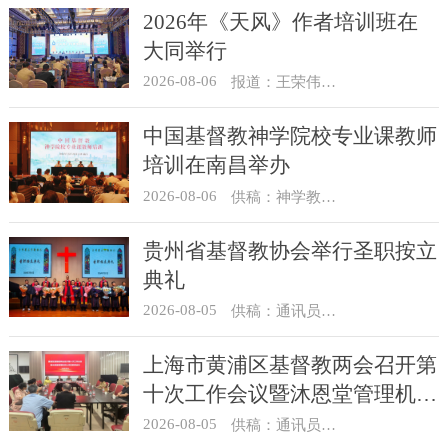
2026年《天风》作者培训班在
大同举行
2026-08-06
报道：王荣伟 摄影：冯谦
中国基督教神学院校专业课教师
培训在南昌举办
2026-08-06
供稿：神学教育部
贵州省基督教协会举行圣职按立
典礼
2026-08-05
供稿：通讯员 杨菁
上海市黄浦区基督教两会召开第
十次工作会议暨沐恩堂管理机构
七月份联席会议
2026-08-05
供稿：通讯员 景健美