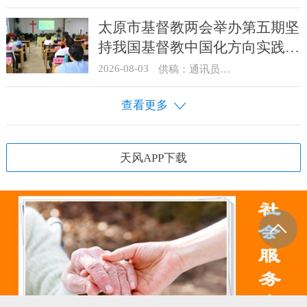
太原市基督教两会举办第五期坚
持我国基督教中国化方向实践能
力专题培训
2026-08-03
供稿：通讯员 王建春 摄影：史爱梅
查看更多
天风APP下载