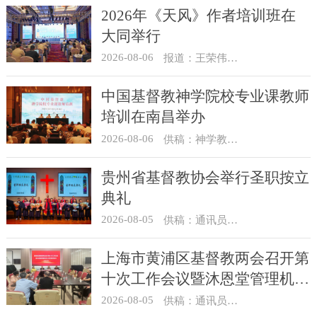
2026年《天风》作者培训班在
大同举行
2026-08-06
报道：王荣伟 摄影：冯谦
中国基督教神学院校专业课教师
培训在南昌举办
2026-08-06
供稿：神学教育部
贵州省基督教协会举行圣职按立
典礼
2026-08-05
供稿：通讯员 杨菁
上海市黄浦区基督教两会召开第
十次工作会议暨沐恩堂管理机构
七月份联席会议
2026-08-05
供稿：通讯员 景健美