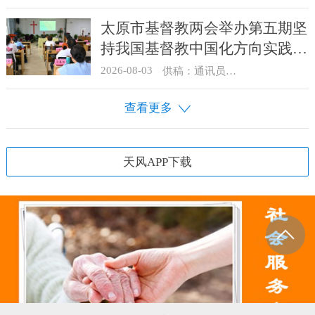
太原市基督教两会举办第五期坚
持我国基督教中国化方向实践能
力专题培训
2026-08-03
供稿：通讯员 王建春 摄影：史爱梅
查看更多
天风APP下载