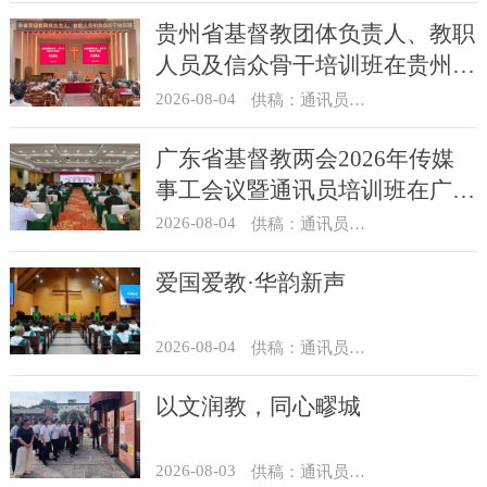
贵州省基督教团体负责人、教职
人员及信众骨干培训班在贵州圣
经学校举办
2026-08-04
供稿：通讯员 杨菁
广东省基督教两会2026年传媒
事工会议暨通讯员培训班在广州
举办
2026-08-04
供稿：通讯员 汪浩
爱国爱教·华韵新声
2026-08-04
供稿：通讯员 景健美
以文润教，同心疁城
2026-08-03
供稿：通讯员 景健美