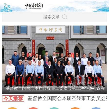
基督教全国两会本届传媒事工委员会第二次全体会议在
基督教全国两会本届圣经事工委员会
今天推荐
武汉召开