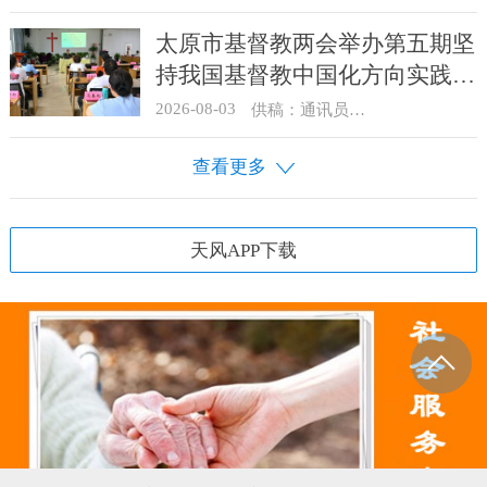
太原市基督教两会举办第五期坚
持我国基督教中国化方向实践能
力专题培训
2026-08-03
供稿：通讯员 王建春 摄影：史爱梅
查看更多
天风APP下载