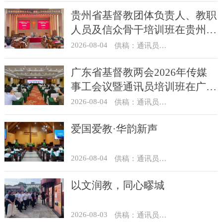
贵州省基督教团体负责人、教职
人员及信众骨干培训班在贵州圣
经学校举办
2026-08-04
供稿：通讯员 杨菁
广东省基督教两会2026年传媒
事工会议暨通讯员培训班在广州
举办
2026-08-04
供稿：通讯员 汪浩
爱国爱教·华韵新声
2026-08-04
供稿：通讯员 景健美
以文润教，同心疁城
2026-08-03
供稿：通讯员 景健美