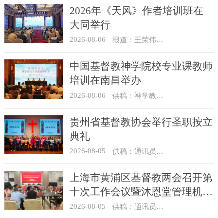
2026年《天风》作者培训班在
大同举行
2026-08-06
报道：王荣伟 摄影：冯谦
中国基督教神学院校专业课教师
培训在南昌举办
2026-08-06
供稿：神学教育部
贵州省基督教协会举行圣职按立
典礼
2026-08-05
供稿：通讯员 杨菁
上海市黄浦区基督教两会召开第
十次工作会议暨沐恩堂管理机构
七月份联席会议
2026-08-05
供稿：通讯员 景健美