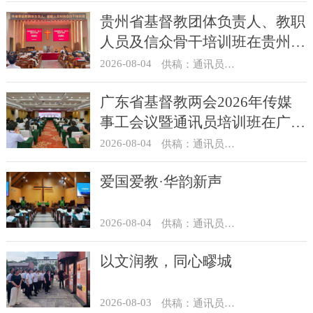
贵州省基督教团体负责人、教职
人员及信众骨干培训班在贵州圣
经学校举办
2026-08-04
供稿：通讯员 杨菁
广东省基督教两会2026年传媒
事工会议暨通讯员培训班在广州
举办
2026-08-04
供稿：通讯员 汪浩
爱国爱教·华韵新声
2026-08-04
供稿：通讯员 景健美
以文润教，同心疁城
2026-08-03
供稿：通讯员 景健美