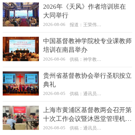
2026年《天风》作者培训班在
大同举行
2026-08-06
报道：王荣伟 摄影：冯谦
中国基督教神学院校专业课教师
培训在南昌举办
2026-08-06
供稿：神学教育部
贵州省基督教协会举行圣职按立
典礼
2026-08-05
供稿：通讯员 杨菁
上海市黄浦区基督教两会召开第
十次工作会议暨沐恩堂管理机构
七月份联席会议
2026-08-05
供稿：通讯员 景健美