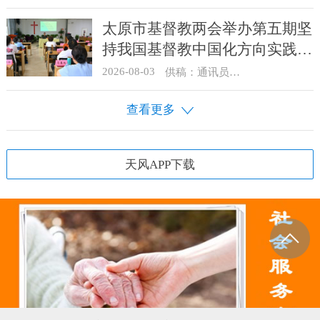
太原市基督教两会举办第五期坚
持我国基督教中国化方向实践能
力专题培训
2026-08-03
供稿：通讯员 王建春 摄影：史爱梅
查看更多
天风APP下载