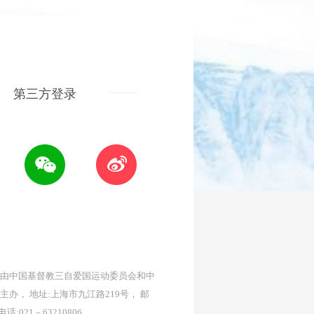
第三方登录
由中国基督教三自爱国运动委员会和中
主办， 地址:上海市九江路219号， 邮
 电话:021－63210806。