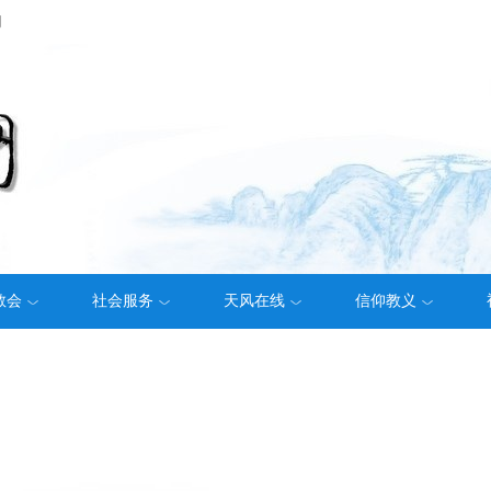
们
教会
社会服务
天风在线
信仰教义