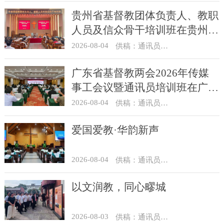
贵州省基督教团体负责人、教职
人员及信众骨干培训班在贵州圣
经学校举办
2026-08-04
供稿：通讯员 杨菁
广东省基督教两会2026年传媒
事工会议暨通讯员培训班在广州
举办
2026-08-04
供稿：通讯员 汪浩
爱国爱教·华韵新声
2026-08-04
供稿：通讯员 景健美
以文润教，同心疁城
2026-08-03
供稿：通讯员 景健美