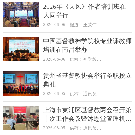
2026年《天风》作者培训班在
大同举行
2026-08-06
报道：王荣伟 摄影：冯谦
中国基督教神学院校专业课教师
培训在南昌举办
2026-08-06
供稿：神学教育部
贵州省基督教协会举行圣职按立
典礼
2026-08-05
供稿：通讯员 杨菁
上海市黄浦区基督教两会召开第
十次工作会议暨沐恩堂管理机构
七月份联席会议
2026-08-05
供稿：通讯员 景健美