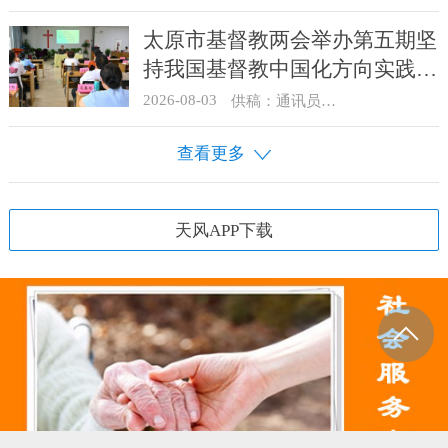
太原市基督教两会举办第五期坚
持我国基督教中国化方向实践能
力专题培训
2026-08-03
供稿：通讯员 王建春 摄影：史爱梅
查看更多
天风APP下载