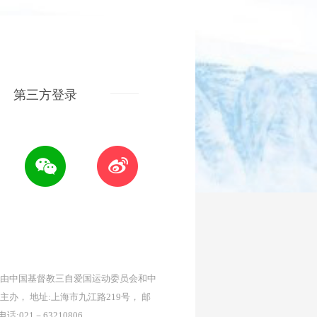
第三方登录
由中国基督教三自爱国运动委员会和中
主办， 地址:上海市九江路219号， 邮
 电话:021－63210806。