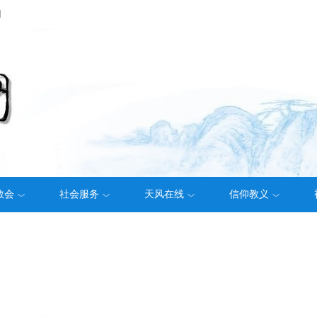
们
教会
社会服务
天风在线
信仰教义